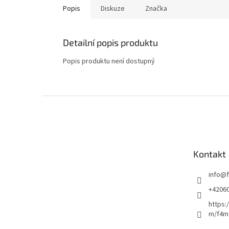
Popis
Diskuze
Značka
Detailní popis produktu
Popis produktu není dostupný
Z
á
p
a
t
Kontakt
í
info
@
+4206
https:
m/f4m