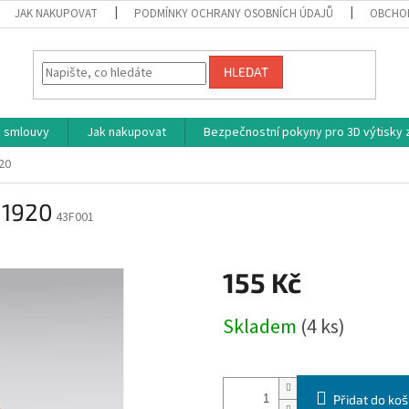
JAK NAKUPOVAT
PODMÍNKY OCHRANY OSOBNÍCH ÚDAJŮ
OBCHO
HLEDAT
 smlouvy
Jak nakupovat
Bezpečnostní pokyny pro 3D výtisky z
20
 1920
43F001
155 Kč
Měrná
Skladem
(4 ks)
cena:
Přidat do koš