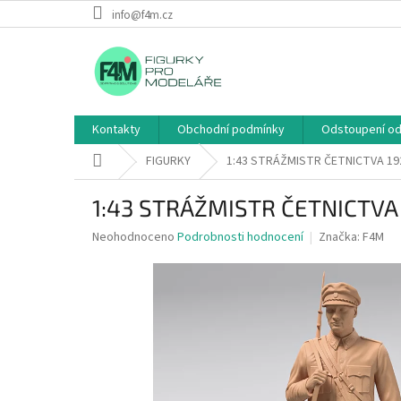
Přejít
info@f4m.cz
na
obsah
Kontakty
Obchodní podmínky
Odstoupení od
Domů
FIGURKY
1:43 STRÁŽMISTR ČETNICTVA 19
1:43 STRÁŽMISTR ČETNICTVA
Průměrné
Neohodnoceno
Podrobnosti hodnocení
Značka:
F4M
hodnocení
produktu
je
0,0
z
5
hvězdiček.