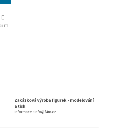
DÍLET
Zakázková výroba figurek - modelování
a tisk
informace : info@f4m.cz