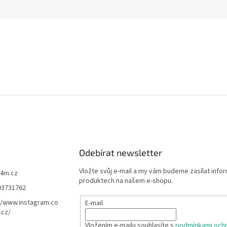
Odebírat newsletter
Vložte svůj e-mail a my vám budeme zasílat info
f4m.cz
produktech na našem e-shopu.
03731762
//www.instagram.co
E-mail
.cz/
Vložením e-mailu souhlasíte s
podmínkami ochr