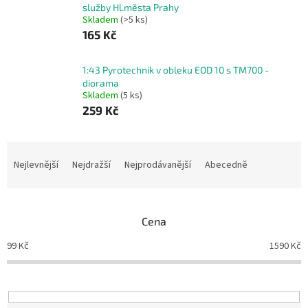
služby Hl.města Prahy
Skladem
(>5 ks)
165 Kč
1:43 Pyrotechnik v obleku EOD 10 s TM700 -
diorama
Skladem
(5 ks)
259 Kč
Ř
a
Nejlevnější
Nejdražší
Nejprodávanější
Abecedně
z
e
n
Cena
í
p
99
Kč
1590
Kč
r
o
d
u