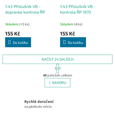
1:43 Příslušník VB -
1:43 Příslušník VB -
dopravka kontrola ŘP
kontrola ŘP 1970
Skladem
(>5 ks)
Skladem
(4 ks)
155 Kč
155 Kč
Do košíku
Do košíku
NAČÍST 24 DALŠÍCH
S
1
3
t
O
r
65
položek celkem
v
á
l
NAHORU
n
á
k
d
o
v
a
á
Rychlé doručení
c
n
í
na jakékoliv místo
í
p