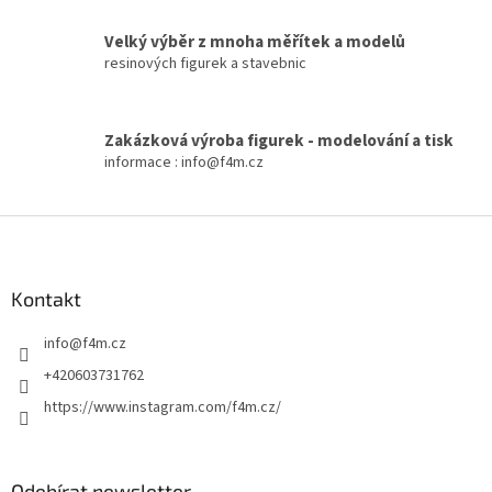
r
v
Velký výběr z mnoha měřítek a modelů
k
resinových figurek a stavebnic
y
v
ý
p
Zakázková výroba figurek - modelování a tisk
i
informace : info@f4m.cz
s
u
Z
á
p
a
Kontakt
t
info
@
f4m.cz
í
+420603731762
https://www.instagram.com/f4m.cz/
Odebírat newsletter