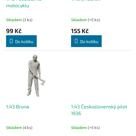
u
motocyklu
k
t
Skladem
(3 ks)
Skladem
(>5 ks)
ů
99 Kč
155 Kč
Do košíku
Do košíku
1:43 Bruna
1:43 Československý pilot
1936
Skladem
(4 ks)
Skladem
(>5 ks)