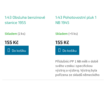
1:43 Obsluha benzinové
1:43 Pohotovostní pluk 1
stanice 1955
NB 1945
Skladem
(2 ks)
Skladem
(>5 ks)
155 Kč
155 Kč
Do košíku
Do košíku
Příslušníci PP 1 NB měli v době
svého vzniku i specifickou
výstroj a výzbroj. Výstroj byla
pořízena ze skladů německého
Afrikakorpsu a od Sovětské
armády dostali příslušníci 1...