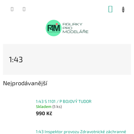
Přejít
NÁKUP
na
obsah
KOŠÍK
1:43
Nejprodávanější
1:43 S 1101 / P BOJOVÝ TUDOR
Skladem
(5 ks)
990 Kč
1:43 Inspektor provozu Zdravotnické záchranné