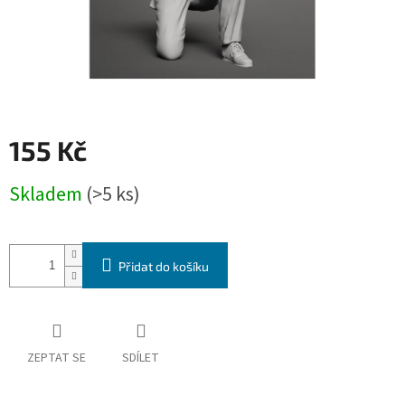
155 Kč
Měrná
Skladem
(>5 ks)
cena:
Přidat do košíku
ZEPTAT SE
SDÍLET