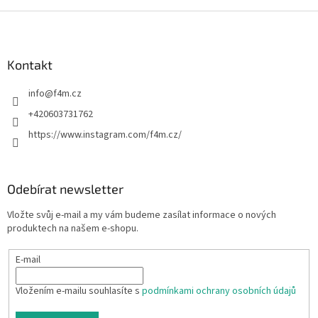
Z
á
p
a
Kontakt
t
info
@
f4m.cz
í
+420603731762
https://www.instagram.com/f4m.cz/
Odebírat newsletter
Vložte svůj e-mail a my vám budeme zasílat informace o nových
produktech na našem e-shopu.
E-mail
Vložením e-mailu souhlasíte s
podmínkami ochrany osobních údajů