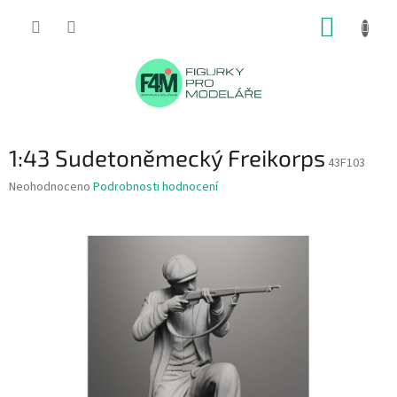
Přejít
NÁKUP
na
obsah
KOŠÍK
1:43 Sudetoněmecký Freikorps
43F103
Průměrné
Neohodnoceno
Podrobnosti hodnocení
hodnocení
produktu
je
0,0
z
5
hvězdiček.