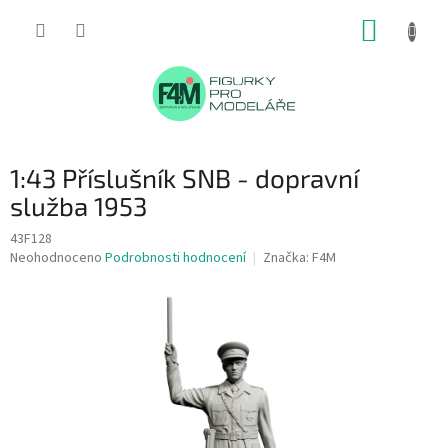
Přejít
NÁKUP
na
obsah
KOŠÍK
1:43 Příslušník SNB - dopravní
služba 1953
43F128
Průměrné
Neohodnoceno
Podrobnosti hodnocení
Značka:
F4M
hodnocení
produktu
je
0,0
z
5
hvězdiček.