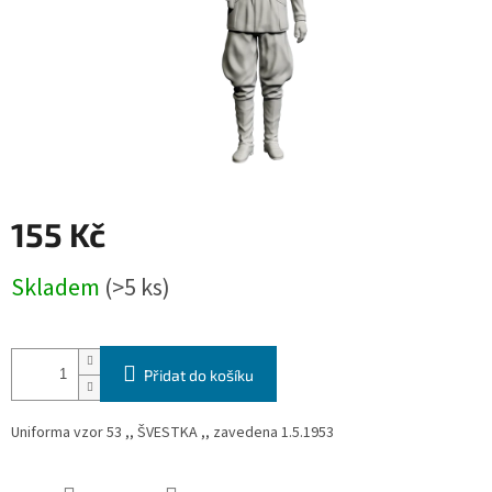
155 Kč
Měrná
Skladem
(>5 ks)
cena:
Přidat do košíku
Uniforma vzor 53 ,, ŠVESTKA ,, zavedena 1.5.1953