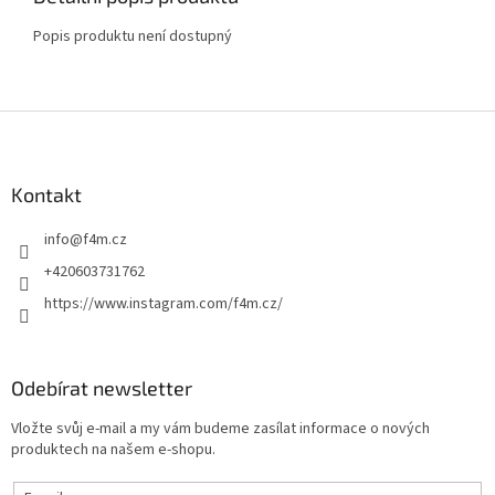
Popis produktu není dostupný
Z
á
p
a
Kontakt
t
info
@
f4m.cz
í
+420603731762
https://www.instagram.com/f4m.cz/
Odebírat newsletter
Vložte svůj e-mail a my vám budeme zasílat informace o nových
produktech na našem e-shopu.