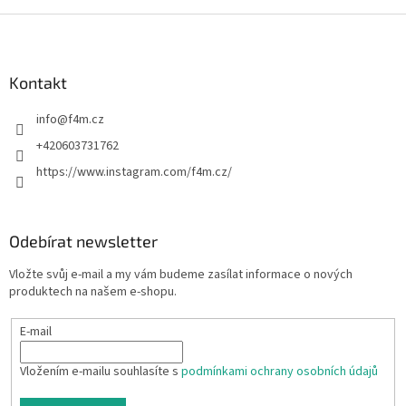
Z
á
p
a
Kontakt
t
info
@
f4m.cz
í
+420603731762
https://www.instagram.com/f4m.cz/
Odebírat newsletter
Vložte svůj e-mail a my vám budeme zasílat informace o nových
produktech na našem e-shopu.
E-mail
Vložením e-mailu souhlasíte s
podmínkami ochrany osobních údajů