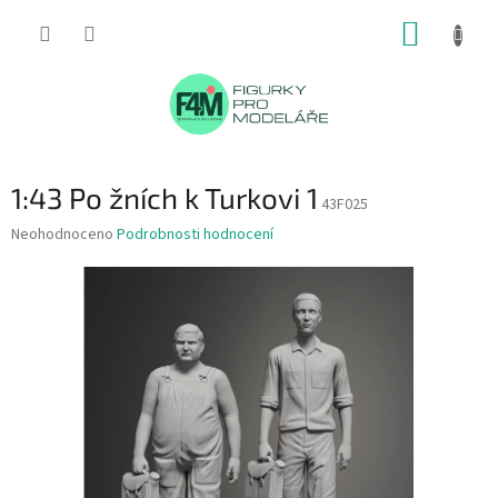
Přejít
NÁKUP
na
obsah
KOŠÍK
1:43 Po žních k Turkovi 1
43F025
Průměrné
Neohodnoceno
Podrobnosti hodnocení
hodnocení
produktu
je
0,0
z
5
hvězdiček.