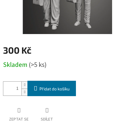
300 Kč
Měrná
Skladem
(>5 ks)
cena:
Přidat do košíku
ZEPTAT SE
SDÍLET