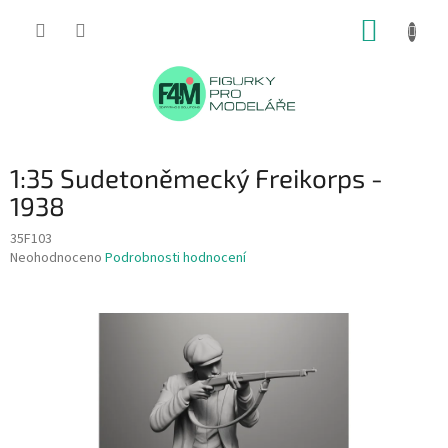
Přejít
NÁKUP
na
obsah
KOŠÍK
1:35 Sudetoněmecký Freikorps -
1938
35F103
Průměrné
Neohodnoceno
Podrobnosti hodnocení
hodnocení
produktu
je
0,0
z
5
hvězdiček.