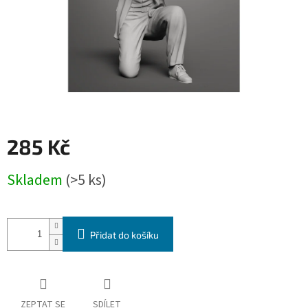
285 Kč
Měrná
Skladem
(>5 ks)
cena:
Přidat do košíku
ZEPTAT SE
SDÍLET