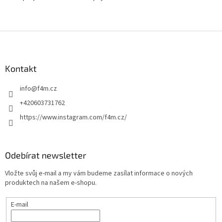
Z
á
p
a
Kontakt
t
info
@
f4m.cz
í
+420603731762
https://www.instagram.com/f4m.cz/
Odebírat newsletter
Vložte svůj e-mail a my vám budeme zasílat informace o nových
produktech na našem e-shopu.
E-mail