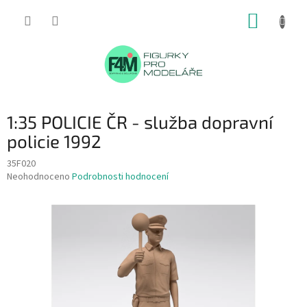
Přejít
NÁKUP
na
obsah
KOŠÍK
1:35 POLICIE ČR - služba dopravní
policie 1992
35F020
Průměrné
Neohodnoceno
Podrobnosti hodnocení
hodnocení
produktu
je
0,0
z
5
hvězdiček.