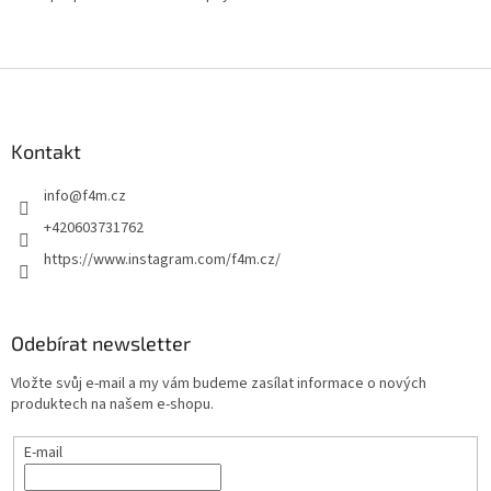
Z
á
p
a
Kontakt
t
info
@
f4m.cz
í
+420603731762
https://www.instagram.com/f4m.cz/
Odebírat newsletter
Vložte svůj e-mail a my vám budeme zasílat informace o nových
produktech na našem e-shopu.
E-mail