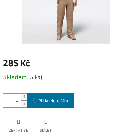
285 Kč
Měrná
Skladem
(5 ks)
cena:
Přidat do košíku
ZEPTAT SE
SDÍLET