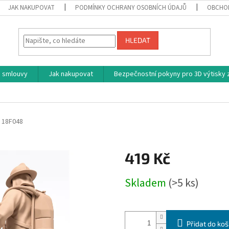
JAK NAKUPOVAT
PODMÍNKY OCHRANY OSOBNÍCH ÚDAJŮ
OBCHO
HLEDAT
 smlouvy
Jak nakupovat
Bezpečnostní pokyny pro 3D výtisky z
18F048
419 Kč
Měrná
Skladem
(>5 ks)
cena:
Přidat do koš