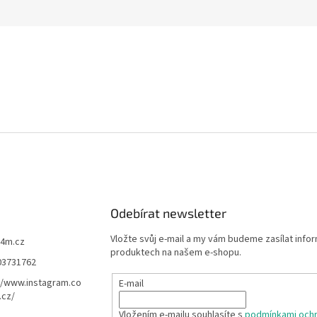
Odebírat newsletter
Vložte svůj e-mail a my vám budeme zasílat info
f4m.cz
produktech na našem e-shopu.
03731762
//www.instagram.co
E-mail
.cz/
Vložením e-mailu souhlasíte s
podmínkami ochr