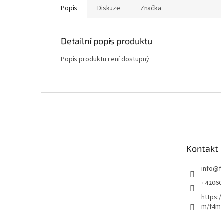
Popis
Diskuze
Značka
Detailní popis produktu
Popis produktu není dostupný
Z
á
p
a
t
Kontakt
í
info
@
+4206
https:
m/f4m