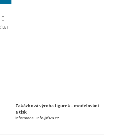
DÍLET
Zakázková výroba figurek - modelování
a tisk
informace : info@f4m.cz