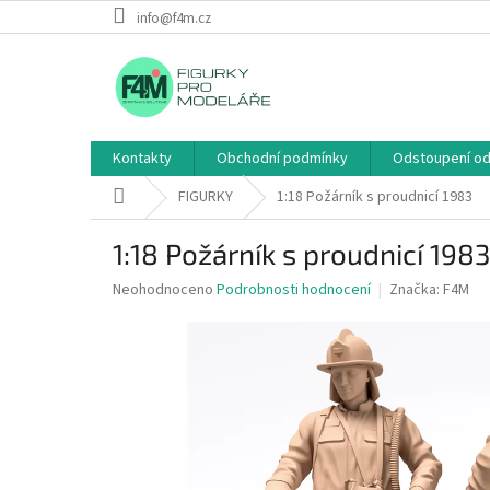
Přejít
info@f4m.cz
na
obsah
Kontakty
Obchodní podmínky
Odstoupení od
Domů
FIGURKY
1:18 Požárník s proudnicí 1983
1:18 Požárník s proudnicí 1983
Průměrné
Neohodnoceno
Podrobnosti hodnocení
Značka:
F4M
hodnocení
produktu
je
0,0
z
5
hvězdiček.