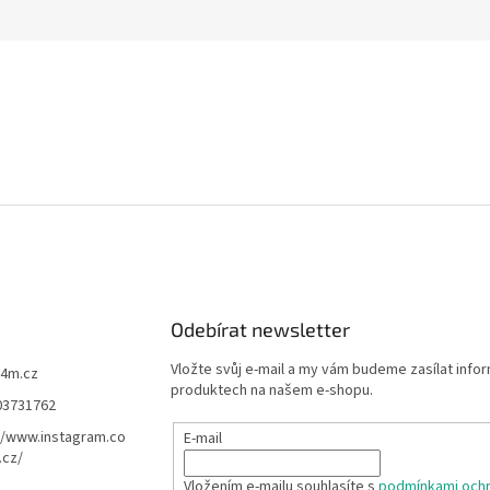
Odebírat newsletter
Vložte svůj e-mail a my vám budeme zasílat info
f4m.cz
produktech na našem e-shopu.
03731762
//www.instagram.co
E-mail
.cz/
Vložením e-mailu souhlasíte s
podmínkami ochr