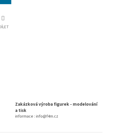
DÍLET
Zakázková výroba figurek - modelování
a tisk
informace : info@f4m.cz