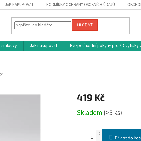
JAK NAKUPOVAT
PODMÍNKY OCHRANY OSOBNÍCH ÚDAJŮ
OBCHO
HLEDAT
 smlouvy
Jak nakupovat
Bezpečnostní pokyny pro 3D výtisky z
21
419 Kč
Měrná
Skladem
(>5 ks)
cena:
Přidat do koš