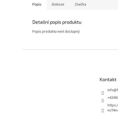
Popis
Diskuze
Značka
Detailní popis produktu
Popis produktu není dostupný
Z
á
p
a
t
Kontakt
í
info
@
+4206
https:
m/f4m