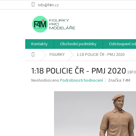
Přejít
info@f4m.cz
na
obsah
Kontakty
Obchodní podmínky
Odstoupení od
Domů
FIGURKY
1:18 POLICIE ČR - PMJ 2020
1:18 POLICIE ČR - PMJ 2020
18F0
Průměrné
Neohodnoceno
Podrobnosti hodnocení
Značka:
F4M
hodnocení
produktu
je
0,0
z
5
hvězdiček.