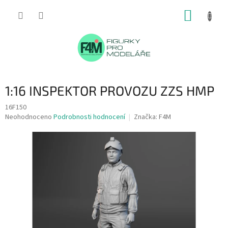
Přejít
NÁKUP
na
obsah
KOŠÍK
1:16 INSPEKTOR PROVOZU ZZS HMP
16F150
Průměrné
Neohodnoceno
Podrobnosti hodnocení
Značka:
F4M
hodnocení
produktu
je
0,0
z
5
hvězdiček.