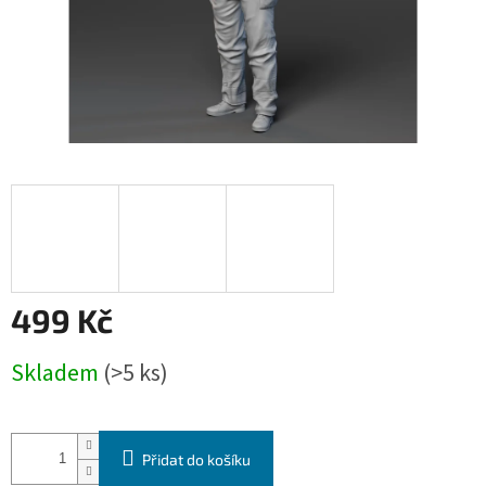
499 Kč
Měrná
Skladem
(>5 ks)
cena:
Přidat do košíku