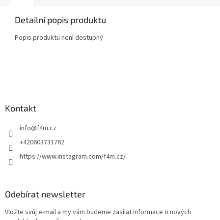
Detailní popis produktu
Popis produktu není dostupný
Z
á
p
a
Kontakt
t
info
@
f4m.cz
í
+420603731762
https://www.instagram.com/f4m.cz/
Odebírat newsletter
Vložte svůj e-mail a my vám budeme zasílat informace o nových