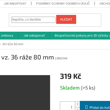
JAK NAKUPOVAT
PODMÍNKY OCHRANY OSOBNÍCH ÚDAJŮ
OBCHO
HLEDAT
 smlouvy
Jak nakupovat
Bezpečnostní pokyny pro 3D výtisky z
. 36 ráže 80 mm
 vz. 36 ráže 80 mm
16ND044
319 Kč
Měrná
Skladem
(>5 ks)
cena:
Přidat do koš