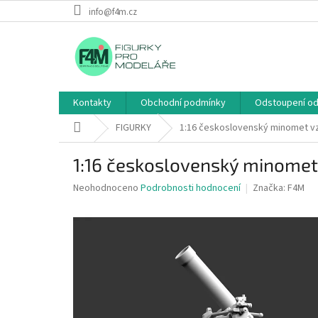
Přejít
info@f4m.cz
na
obsah
Kontakty
Obchodní podmínky
Odstoupení od
Domů
FIGURKY
1:16 československý minomet vz
1:16 československý minomet
Průměrné
Neohodnoceno
Podrobnosti hodnocení
Značka:
F4M
hodnocení
produktu
je
0,0
z
5
hvězdiček.