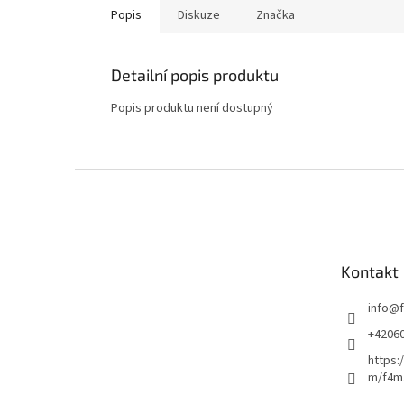
Popis
Diskuze
Značka
Detailní popis produktu
Popis produktu není dostupný
Z
á
p
a
t
Kontakt
í
info
@
+4206
https:
m/f4m