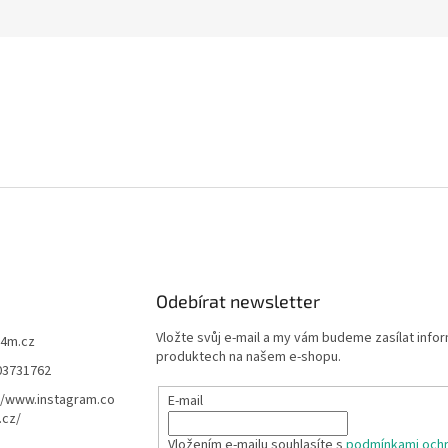
Odebírat newsletter
Vložte svůj e-mail a my vám budeme zasílat info
f4m.cz
produktech na našem e-shopu.
03731762
//www.instagram.co
E-mail
.cz/
Vložením e-mailu souhlasíte s
podmínkami ochr