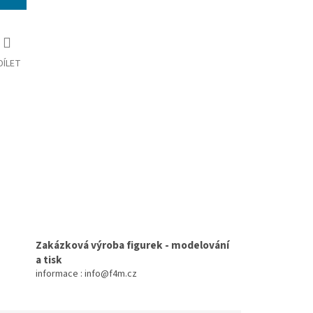
DÍLET
Zakázková výroba figurek - modelování
a tisk
informace : info@f4m.cz