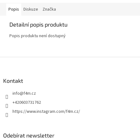
Popis
Diskuze
Značka
Detailní popis produktu
Popis produktu není dostupný
Z
á
p
a
Kontakt
t
info
@
f4m.cz
í
+420603731762
https://www.instagram.com/f4m.cz/
Odebírat newsletter