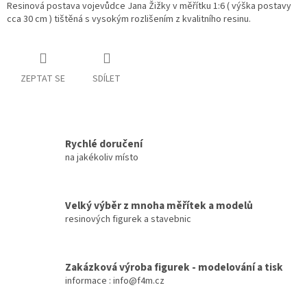
Resinová postava vojevůdce Jana Žižky v měřítku 1:6 ( výška postavy
cca 30 cm ) tištěná s vysokým rozlišením z kvalitního resinu.
ZEPTAT SE
SDÍLET
Rychlé doručení
na jakékoliv místo
Velký výběr z mnoha měřítek a modelů
resinových figurek a stavebnic
Zakázková výroba figurek - modelování a tisk
informace : info@f4m.cz