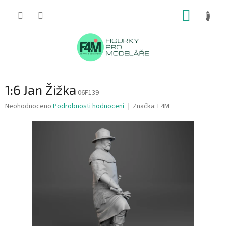
Přejít
NÁKUP
na
obsah
KOŠÍK
1:6 Jan Žižka
06F139
Průměrné
Neohodnoceno
Podrobnosti hodnocení
Značka:
F4M
hodnocení
produktu
je
0,0
z
5
hvězdiček.