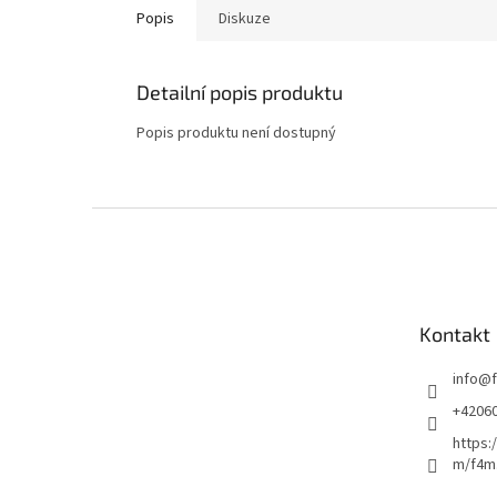
Popis
Diskuze
Detailní popis produktu
Popis produktu není dostupný
Z
á
p
a
t
Kontakt
í
info
@
+4206
https:
m/f4m