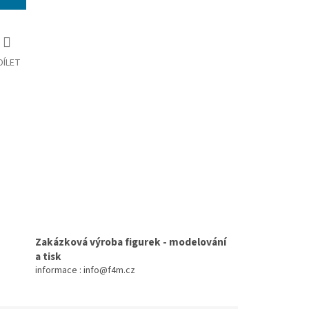
DÍLET
Zakázková výroba figurek - modelování
a tisk
informace : info@f4m.cz