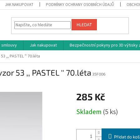
JAK NAKUPOVAT
PODMÍNKY OCHRANY OSOBNÍCH ÚDAJŮ
OBCHO
HLEDAT
 smlouvy
Jak nakupovat
Bezpečnostní pokyny pro 3D výtisky z
53 ,, PASTEL '' 70.léta
zor 53 ,, PASTEL '' 70.léta
35F006
285 Kč
Měrná
Skladem
(5 ks)
cena:
Přidat do koš