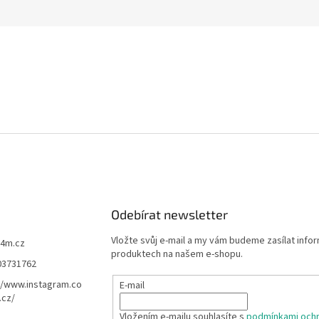
Odebírat newsletter
Vložte svůj e-mail a my vám budeme zasílat info
f4m.cz
produktech na našem e-shopu.
03731762
//www.instagram.co
E-mail
.cz/
Vložením e-mailu souhlasíte s
podmínkami ochr