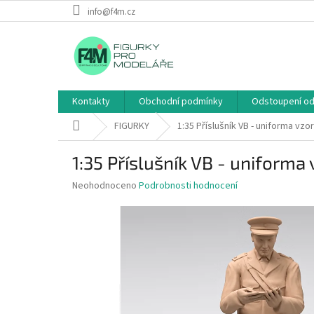
Přejít
info@f4m.cz
na
obsah
Kontakty
Obchodní podmínky
Odstoupení od
Domů
FIGURKY
1:35 Příslušník VB - uniforma vzor 
1:35 Příslušník VB - uniforma v
Průměrné
Neohodnoceno
Podrobnosti hodnocení
hodnocení
produktu
je
0,0
z
5
hvězdiček.