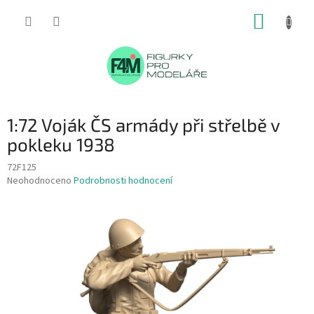
Přejít
NÁKUP
na
obsah
KOŠÍK
1:72 Voják ČS armády při střelbě v
pokleku 1938
72F125
Průměrné
Neohodnoceno
Podrobnosti hodnocení
hodnocení
produktu
je
0,0
z
5
hvězdiček.