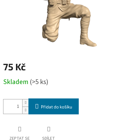
75 Kč
Měrná
Skladem
(>5 ks)
cena:
Přidat do košíku
ZEPTAT SE
SDÍLET