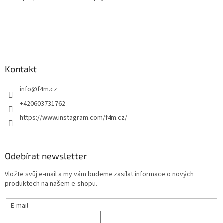
Z
á
p
a
Kontakt
t
info
@
f4m.cz
í
+420603731762
https://www.instagram.com/f4m.cz/
Odebírat newsletter
Vložte svůj e-mail a my vám budeme zasílat informace o nových
produktech na našem e-shopu.
E-mail