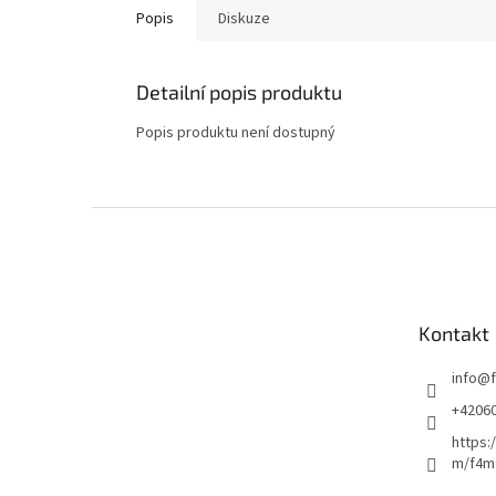
Popis
Diskuze
Detailní popis produktu
Popis produktu není dostupný
Z
á
p
a
t
Kontakt
í
info
@
+4206
https:
m/f4m