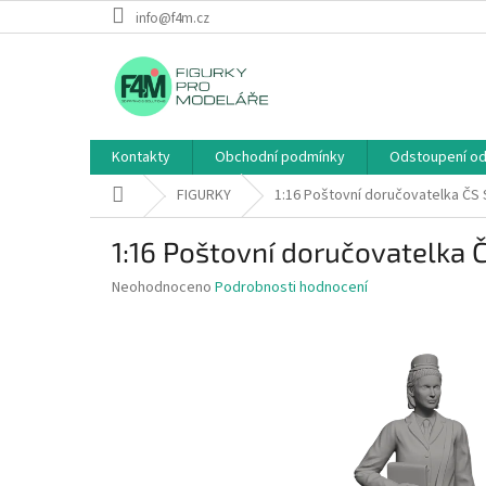
Přejít
info@f4m.cz
na
obsah
Kontakty
Obchodní podmínky
Odstoupení od
Domů
FIGURKY
1:16 Poštovní doručovatelka ČS S
1:16 Poštovní doručovatelka Č
Průměrné
Neohodnoceno
Podrobnosti hodnocení
hodnocení
produktu
je
0,0
z
5
hvězdiček.