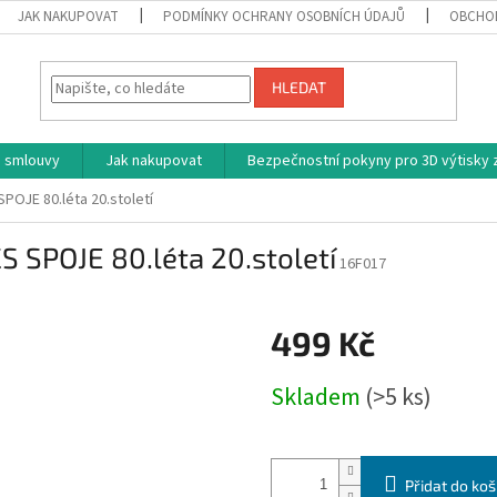
JAK NAKUPOVAT
PODMÍNKY OCHRANY OSOBNÍCH ÚDAJŮ
OBCHO
HLEDAT
 smlouvy
Jak nakupovat
Bezpečnostní pokyny pro 3D výtisky z
POJE 80.léta 20.století
S SPOJE 80.léta 20.století
16F017
499 Kč
Měrná
Skladem
(>5 ks)
cena:
Přidat do koš