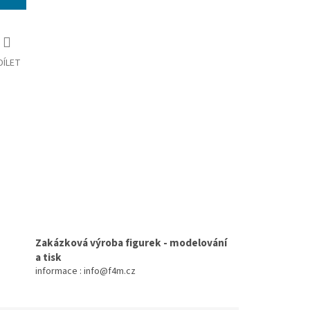
DÍLET
Zakázková výroba figurek - modelování
a tisk
informace : info@f4m.cz