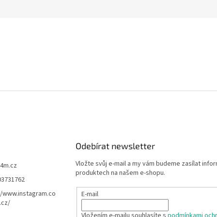
Odebírat newsletter
Vložte svůj e-mail a my vám budeme zasílat info
f4m.cz
produktech na našem e-shopu.
03731762
//www.instagram.co
E-mail
.cz/
Vložením e-mailu souhlasíte s
podmínkami ochr