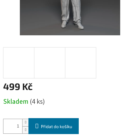
499 Kč
Měrná
Skladem
(4 ks)
cena:
Přidat do košíku