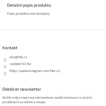
Detailní popis produktu
Popis produktu není dostupný
Z
á
p
a
Kontakt
t
info
@
f4m.cz
í
+420603731762
https://www.instagram.com/f4m.cz/
Odebírat newsletter
Vložte svůj e-mail a my vám budeme zasílat informace o nových
produktech na našem e-shopu.