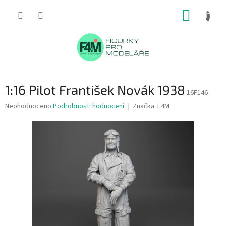
Přejít
NÁKUP
na
obsah
KOŠÍK
1:16 Pilot František Novák 1938
16F146
Průměrné
Neohodnoceno
Podrobnosti hodnocení
Značka:
F4M
hodnocení
produktu
je
0,0
z
5
hvězdiček.